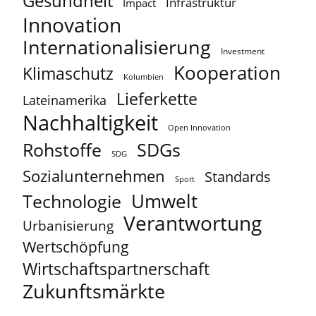
Gesundheit
Infrastruktur
Impact
Innovation
Internationalisierung
Investment
Kooperation
Klimaschutz
Kolumbien
Lieferkette
Lateinamerika
Nachhaltigkeit
Open Innovation
Rohstoffe
SDGs
SDG
Sozialunternehmen
Standards
Sport
Umwelt
Technologie
Verantwortung
Urbanisierung
Wertschöpfung
Wirtschaftspartnerschaft
Zukunftsmärkte