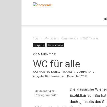
corporAID
H
Start
Magazin
Kommentare
WC für alle
Magazin
Kommentare
KOMMENTAR
WC für alle
KATHARINA KAINZ-TRAXLER, CORPORAID
Ausgabe 84 – November | Dezember 2019
Die klassische Wiene
Katharina Kainz-
Exotikflair auf: Sie h
Traxler, corporAID
doch „jenseits des Ga