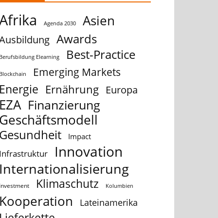
Afrika
Asien
Agenda 2030
Awards
Ausbildung
Best-Practice
Berufsbildung Elearning
Emerging Markets
Blockchain
Energie
Ernährung
Europa
EZA
Finanzierung
Geschäftsmodell
Gesundheit
Impact
Innovation
Infrastruktur
Internationalisierung
Klimaschutz
Investment
Kolumbien
Kooperation
Lateinamerika
Lieferkette