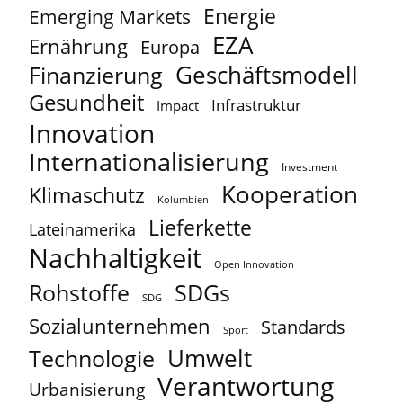
Energie
Emerging Markets
EZA
Ernährung
Europa
Geschäftsmodell
Finanzierung
Gesundheit
Infrastruktur
Impact
Innovation
Internationalisierung
Investment
Kooperation
Klimaschutz
Kolumbien
Lieferkette
Lateinamerika
Nachhaltigkeit
Open Innovation
Rohstoffe
SDGs
SDG
Sozialunternehmen
Standards
Sport
Umwelt
Technologie
Verantwortung
Urbanisierung