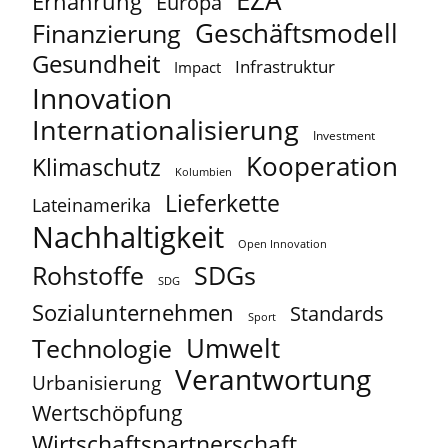
EZA
Ernährung
Europa
Geschäftsmodell
Finanzierung
Gesundheit
Infrastruktur
Impact
Innovation
Internationalisierung
Investment
Kooperation
Klimaschutz
Kolumbien
Lieferkette
Lateinamerika
Nachhaltigkeit
Open Innovation
Rohstoffe
SDGs
SDG
Sozialunternehmen
Standards
Sport
Umwelt
Technologie
Verantwortung
Urbanisierung
Wertschöpfung
Wirtschaftspartnerschaft