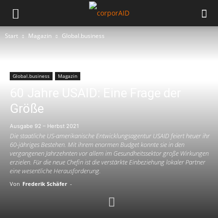
Start
Magazin
Global.business
Global.business
Magazin
60 Jahre USAID: Eine Frage der
Größe
Ausgabe 92 – Herbst 2021
Die staatliche US-amerikanische Entwicklungsagentur USAID feiert heuer ihr
60-jähriges Bestehen. Mit ihrem enormen Budget konnte sie in den
vergangenen Jahrzehnten vor allem im Gesundheitssektor große Wirkungen
erzielen. Für die neue Chefin ist die verstärkte Einbeziehung lokaler Partner
eine wesentliche Herausforderung.
Von
Frederik Schäfer
-