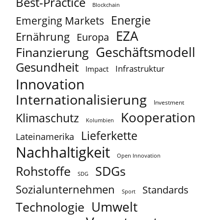
Best-Practice
Blockchain
Energie
Emerging Markets
EZA
Ernährung
Europa
Geschäftsmodell
Finanzierung
Gesundheit
Infrastruktur
Impact
Innovation
Internationalisierung
Investment
Kooperation
Klimaschutz
Kolumbien
Lieferkette
Lateinamerika
Nachhaltigkeit
Open Innovation
Rohstoffe
SDGs
SDG
Sozialunternehmen
Standards
Sport
Umwelt
Technologie