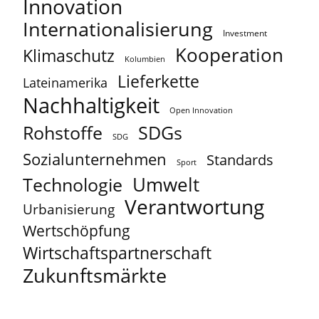
Innovation
Internationalisierung
Investment
Kooperation
Klimaschutz
Kolumbien
Lieferkette
Lateinamerika
Nachhaltigkeit
Open Innovation
Rohstoffe
SDGs
SDG
Sozialunternehmen
Standards
Sport
Umwelt
Technologie
Verantwortung
Urbanisierung
Wertschöpfung
Wirtschaftspartnerschaft
Zukunftsmärkte