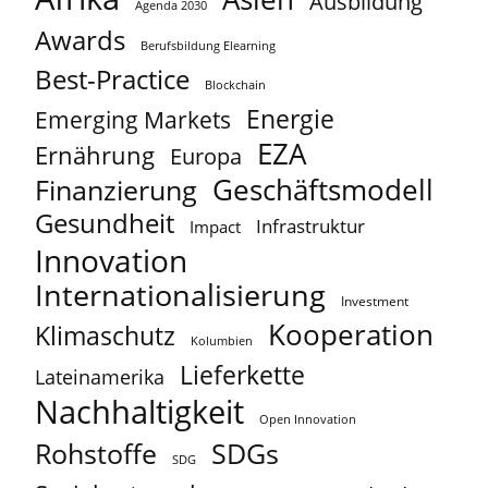
Ausbildung
Agenda 2030
Awards
Berufsbildung Elearning
Best-Practice
Blockchain
Energie
Emerging Markets
EZA
Ernährung
Europa
Geschäftsmodell
Finanzierung
Gesundheit
Infrastruktur
Impact
Innovation
Internationalisierung
Investment
Kooperation
Klimaschutz
Kolumbien
Lieferkette
Lateinamerika
Nachhaltigkeit
Open Innovation
Rohstoffe
SDGs
SDG