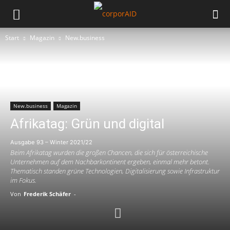
Start
Magazin
New.business
New.business
Magazin
Afrikatag: Grün und digital
Ausgabe 93 – Winter 2021/22
Beim Afrikatag wurden die großen Chancen, die sich für österreichische
Unternehmen auf dem Nachbarkontinent ergeben, einmal mehr betont.
Thematisch standen grüne Technologien, Digitalisierung sowie Infrastruktur
im Fokus.
Von
Frederik Schäfer
-