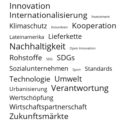
Innovation
Internationalisierung
Investment
Kooperation
Klimaschutz
Kolumbien
Lieferkette
Lateinamerika
Nachhaltigkeit
Open Innovation
Rohstoffe
SDGs
SDG
Sozialunternehmen
Standards
Sport
Umwelt
Technologie
Verantwortung
Urbanisierung
Wertschöpfung
Wirtschaftspartnerschaft
Zukunftsmärkte