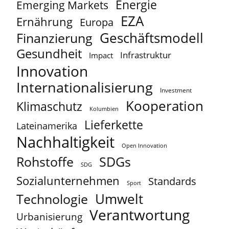
Energie
Emerging Markets
EZA
Ernährung
Europa
Geschäftsmodell
Finanzierung
Gesundheit
Infrastruktur
Impact
Innovation
Internationalisierung
Investment
Kooperation
Klimaschutz
Kolumbien
Lieferkette
Lateinamerika
Nachhaltigkeit
Open Innovation
Rohstoffe
SDGs
SDG
Sozialunternehmen
Standards
Sport
Umwelt
Technologie
Verantwortung
Urbanisierung