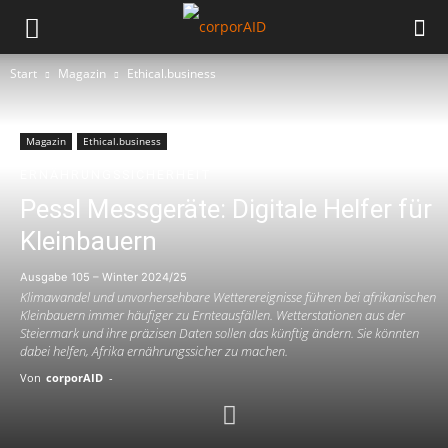
Start
Magazin
Ethical.business
Magazin
Ethical.business
ERNÄHRUNGSSICHERHEIT
Pessl Messgeräte: Digitale Helfer für
Kleinbauern
Ausgabe 105 – Winter 2024/25
Klimawandel und unvorhersehbare Wetterereignisse führen bei afrikanischen
Kleinbauern immer häufiger zu Ernteausfällen. Wetterstationen aus der
Steiermark und ihre präzisen Daten sollen das künftig ändern. Sie könnten
dabei helfen, Afrika ernährungssicher zu machen.
Von
corporAID
-