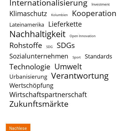
Internationalisierung
Investment
Kooperation
Klimaschutz
Kolumbien
Lieferkette
Lateinamerika
Nachhaltigkeit
Open Innovation
Rohstoffe
SDGs
SDG
Sozialunternehmen
Standards
Sport
Umwelt
Technologie
Verantwortung
Urbanisierung
Wertschöpfung
Wirtschaftspartnerschaft
Zukunftsmärkte
Nachlese