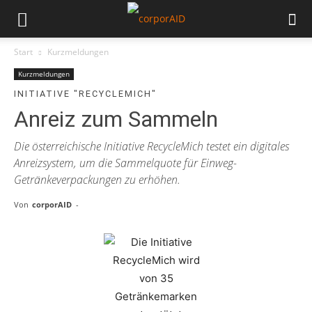
Start
Kurzmeldungen
Kurzmeldungen
INITIATIVE "RECYCLEMICH"
Anreiz zum Sammeln
Die österreichische Initiative RecycleMich testet ein digitales
Anreizsystem, um die Sammelquote für Einweg-
Getränkeverpackungen zu erhöhen.
Von
corporAID
-