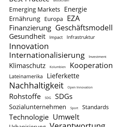
Blockchain
Energie
Emerging Markets
EZA
Ernährung
Europa
Geschäftsmodell
Finanzierung
Gesundheit
Infrastruktur
Impact
Innovation
Internationalisierung
Investment
Kooperation
Klimaschutz
Kolumbien
Lieferkette
Lateinamerika
Nachhaltigkeit
Open Innovation
Rohstoffe
SDGs
SDG
Sozialunternehmen
Standards
Sport
Umwelt
Technologie
Verantwortung
Urbanisierung