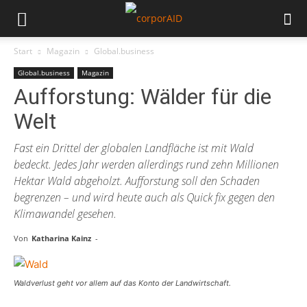
Start
Magazin
Global.business
Global.business
Magazin
Aufforstung: Wälder für die
Welt
Fast ein Drittel der globalen Landfläche ist mit Wald
bedeckt. Jedes Jahr werden allerdings rund zehn Millionen
Hektar Wald abgeholzt. Aufforstung soll den Schaden
begrenzen – und wird heute auch als Quick fix gegen den
Klimawandel gesehen.
Von
Katharina Kainz
-
Waldverlust geht vor allem auf das Konto der Landwirtschaft.