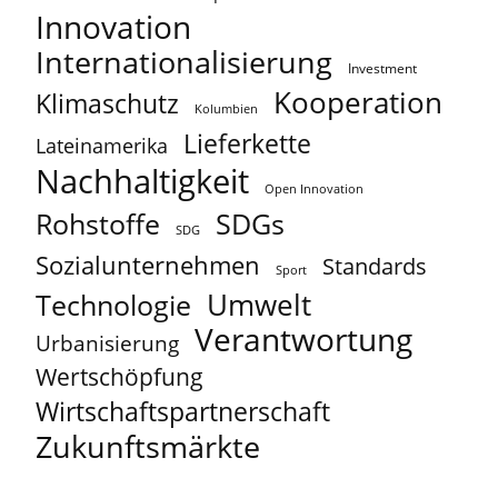
Innovation
Internationalisierung
Investment
Kooperation
Klimaschutz
Kolumbien
Lieferkette
Lateinamerika
Nachhaltigkeit
Open Innovation
Rohstoffe
SDGs
SDG
Sozialunternehmen
Standards
Sport
Umwelt
Technologie
Verantwortung
Urbanisierung
Wertschöpfung
Wirtschaftspartnerschaft
Zukunftsmärkte