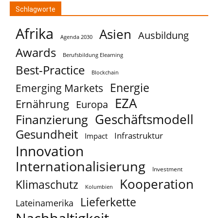
Schlagworte
Afrika
Asien
Ausbildung
Agenda 2030
Awards
Berufsbildung Elearning
Best-Practice
Blockchain
Energie
Emerging Markets
EZA
Ernährung
Europa
Geschäftsmodell
Finanzierung
Gesundheit
Infrastruktur
Impact
Innovation
Internationalisierung
Investment
Kooperation
Klimaschutz
Kolumbien
Lieferkette
Lateinamerika