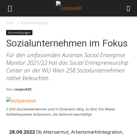
Start
Kurzmeldungen
Kurzmeldungen
Sozialunternehmen im Fokus
Für den umfassenden Austrian Social Enterprise
Monitor 2021/22 hat das Social Entrepreneurship
Center an der WU Wien 258 Sozialunternehmen
näher beleuchtet.
Von
corporAID
-
2.500 Sozialunternehmen sind in Österreich tätig. Im Bild: Die Wiener
Kaffeehauskette Vollpension, die Senioren beschäftigt.
28.09.2022
Ob Altersarmut, Arbeitsmarktintegration,