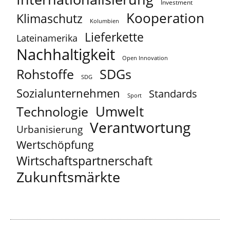
Investment
Kooperation
Klimaschutz
Kolumbien
Lieferkette
Lateinamerika
Nachhaltigkeit
Open Innovation
Rohstoffe
SDGs
SDG
Sozialunternehmen
Standards
Sport
Umwelt
Technologie
Verantwortung
Urbanisierung
Wertschöpfung
Wirtschaftspartnerschaft
Zukunftsmärkte