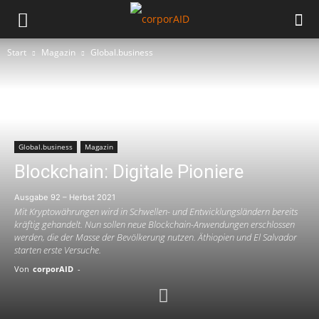
Start
Magazin
Global.business
Global.business
Magazin
Blockchain: Digitale Pioniere
Ausgabe 92 – Herbst 2021
Mit Kryptowährungen wird in Schwellen- und Entwicklungsländern bereits
kräftig gehandelt. Nun sollen neue Blockchain-Anwendungen erschlossen
werden, die der Masse der Bevölkerung nutzen. Äthiopien und El Salvador
starten erste Versuche.
Von
corporAID
-