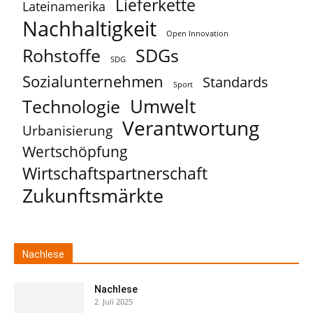
Lieferkette
Lateinamerika
Nachhaltigkeit
Open Innovation
Rohstoffe
SDGs
SDG
Sozialunternehmen
Standards
Sport
Umwelt
Technologie
Verantwortung
Urbanisierung
Wertschöpfung
Wirtschaftspartnerschaft
Zukunftsmärkte
Nachlese
Nachlese
2. Juli 2025