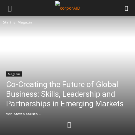
Start
Magazin
Magazin
Co-Creating the Future of Global
Business: Skills, Leadership and
Partnerships in Emerging Markets
Von
Stefan Karisch
-