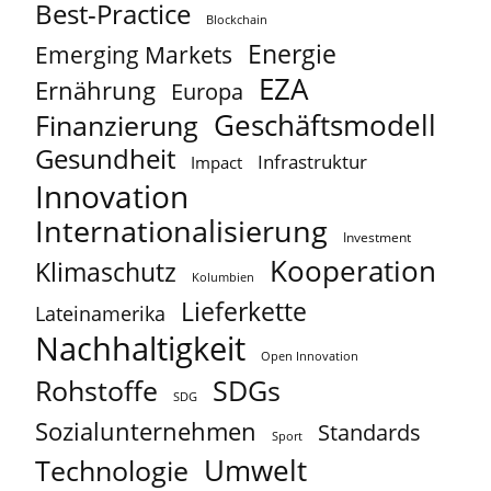
Best-Practice
Blockchain
Energie
Emerging Markets
EZA
Ernährung
Europa
Geschäftsmodell
Finanzierung
Gesundheit
Infrastruktur
Impact
Innovation
Internationalisierung
Investment
Kooperation
Klimaschutz
Kolumbien
Lieferkette
Lateinamerika
Nachhaltigkeit
Open Innovation
Rohstoffe
SDGs
SDG
Sozialunternehmen
Standards
Sport
Umwelt
Technologie