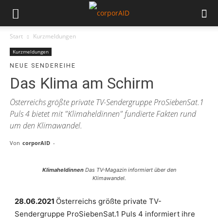
Start
Kurzmeldungen
Kurzmeldungen
NEUE SENDEREIHE
Das Klima am Schirm
Österreichs größte private TV-Sendergruppe ProSiebenSat.1
Puls 4 bietet mit "Klimaheldinnen" fundierte Fakten rund
um den Klimawandel.
Von
corporAID
-
Klimaheldinnen
Das TV-Magazin informiert über den
Klimawandel.
28.06.2021
Österreichs größte private TV-
Sendergruppe ProSiebenSat.1 Puls 4 informiert ihre