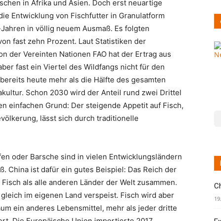
hen in Afrika und Asien. Doch erst neuartige
ie Entwicklung von Fischfutter in Granulatform
-Jahren in völlig neuem Ausmaß. Es folgten
on fast zehn Prozent. Laut Statistiken der
on der Vereinten Nationen FAO hat der Ertrag aus
ber fast ein Viertel des Wildfangs nicht für den
bereits heute mehr als die Hälfte des gesamten
kultur. Schon 2030 wird der Anteil rund zwei Drittel
n einfachen Grund: Der steigende Appetit auf Fisch,
lkerung, lässt sich durch traditionelle
n oder Barsche sind in vielen Entwicklungsländern
ß. China ist dafür ein gutes Beispiel: Das Reich der
 Fisch als alle anderen Länder der Welt zusammen.
C
gleich im eigenen Land verspeist. Fisch wird aber
19
aum ein anderes Lebensmittel, mehr als jeder dritte
rt. Die Europäische Union importierte 2017