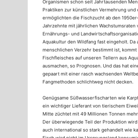
Organismen schon seit Jahrtausenden Mensc
Praktiken zur künstlichen Vermehrung und d
ermöglichten die Fischzucht ab den 1950er
Jahrzehnte mit jährlichen Wachstumsraten v
Ernährungs- und Landwirtschaftsorganisati
Aquakultur den Wildfang fast eingeholt. Da a
menschlichen Verzehr bestimmt ist, kommt 
Fischfleisches auf unseren Tellern aus Aqua
ausmachen, so Prognosen. Und das hat eine
gepaart mit einer rasch wachsenden Weltbevö
Fangmethoden schlichtweg nicht decken.
Genügsame Süßwasserfischarten wie Karpfe
ein wichtiger Lieferant von tierischem Eiwei
Mitte züchtet mit 49 Millionen Tonnen mehr
Der überwiegende Teil der Produktion wird 
auch international so stark gehandelt wie k
Fisch wird nicht im Ursprungsland konsumie