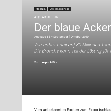
Magazin
Ethical.business
AQUAKULTUR
Der blaue Acke
Ausgabe 83 – September | Oktober 2019
Von nahezu null auf 80 Millionen Tonn
Die Branche kann Teil der Lösung für d
Von
corporAID
-
Vom unbekannten Exoten zum Exportschlager