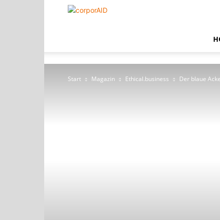
corporAID
H
Start
Magazin
Ethical.business
Der blaue Ack