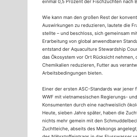
einmal 0,5 Prozent der Fischzuchten nach B
Wie kann man den großen Rest der konvent
Auswirkungen zu reduzieren, lautete die F
stellte – und beschloss, sich gemeinsam m
Erarbeitung von global anwendbaren Standar
entstand der Aquaculture Stewardship Coun
das Ökosystem vor Ort Rücksicht nehmen, di
Chemikalien reduzieren, Futter aus verant
Arbeitsbedingungen bieten.
Einer der ersten ASC-Standards war jener f
WWF mit vietnamesischen Regierungs- und I
Konsumenten durch eine nachweislich ökol
Heute, sieben Jahre später, haben die Zucht
nichts mehr gemein mit den Schmuddelbecke
Zuchtteiche, abseits des Mekongs angelegt
des Nährstoffeintrags in das Flusswasser u