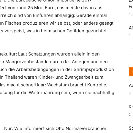
Ex
E
ert von rund 25 Mrd. Euro, das meiste davon aus
18
rreich sind von Einfuhren abhängig: Gerade einmal
n Fisches produzieren wir selbst, oder anders gesagt:
AD
ts verspeist, was in heimischen Gefilden gezüchtet
1.
akultur: Laut Schätzungen wurden allein in den
alen Mangrovenbestände durch das Anlegen und den
uch die Arbeitsbedingungen in der Shrimpsproduktion
: In Thailand waren Kinder- und Zwangsarbeit zum
das macht schnell klar: Wachstum braucht Kontrolle,
A
Lösung für die Welternährung sein, wenn sie nachhaltig
2. 
R
2. 
Nur: Wie informiert sich Otto Normalverbraucher
S