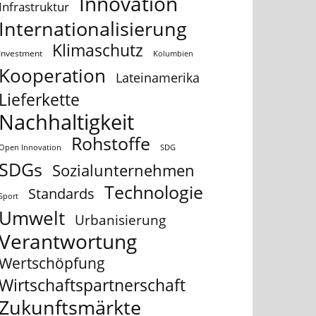
Innovation
Infrastruktur
Internationalisierung
Klimaschutz
Investment
Kolumbien
Kooperation
Lateinamerika
Lieferkette
Nachhaltigkeit
Rohstoffe
Open Innovation
SDG
SDGs
Sozialunternehmen
Technologie
Standards
Sport
Umwelt
Urbanisierung
Verantwortung
Wertschöpfung
Wirtschaftspartnerschaft
Zukunftsmärkte