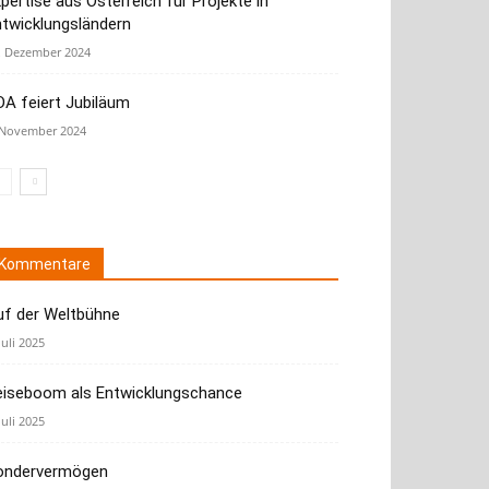
pertise aus Österreich für Projekte in
ntwicklungsländern
. Dezember 2024
A feiert Jubiläum
 November 2024
Kommentare
uf der Weltbühne
Juli 2025
eiseboom als Entwicklungschance
Juli 2025
ondervermögen