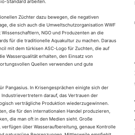
io-Standard arbeiten.
ionellen Züchter dazu bewegen, die negativen
rage, die sich auch die Umweltschutzorganisation WWF
it Wissenschaftlern, NGO und Produzenten an die
ds für die traditionelle Aquakultur zu machen. Daraus
cil mit dem türkisen ASC-Logo für Zuchten, die auf
e Wasserqualität erhalten, den Einsatz von
wortungsvollen Quellen verwenden und gute
ür Pangasius. In Krisengesprächen einigte sich der
ndustrievertretern darauf, das Vertrauen der
ogisch verträgliche Produktion wiederzugewinnen.
en, die für den internationalen Handel produzieren,
n, die man oft in den Medien sieht. Große
, verfügen über Wasseraufbereitung, genaue Kontrolle
nd naturgrüne Begrenzungen. Mittlerweile empfiehlt