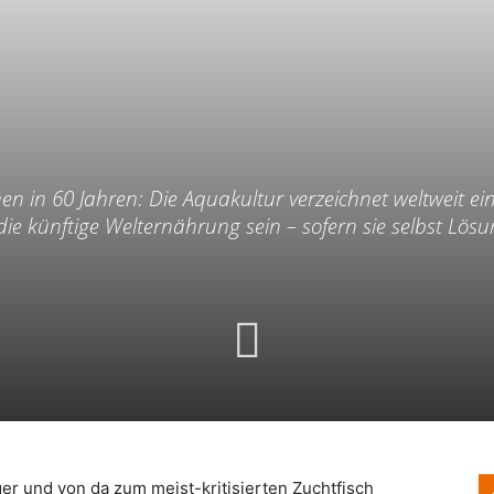
r
en in 60 Jahren: Die Aquakultur verzeichnet weltweit e
ie künftige Welternährung sein – sofern sie selbst Lösu
 und von da zum meist-kritisierten Zuchtfisch