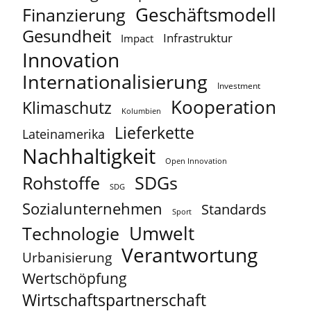
Geschäftsmodell
Finanzierung
Gesundheit
Infrastruktur
Impact
Innovation
Internationalisierung
Investment
Kooperation
Klimaschutz
Kolumbien
Lieferkette
Lateinamerika
Nachhaltigkeit
Open Innovation
Rohstoffe
SDGs
SDG
Sozialunternehmen
Standards
Sport
Umwelt
Technologie
Verantwortung
Urbanisierung
Wertschöpfung
Wirtschaftspartnerschaft