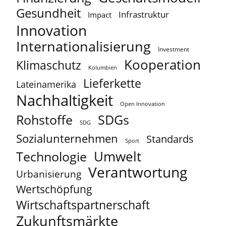
Gesundheit
Infrastruktur
Impact
Innovation
Internationalisierung
Investment
Kooperation
Klimaschutz
Kolumbien
Lieferkette
Lateinamerika
Nachhaltigkeit
Open Innovation
Rohstoffe
SDGs
SDG
Sozialunternehmen
Standards
Sport
Umwelt
Technologie
Verantwortung
Urbanisierung
Wertschöpfung
Wirtschaftspartnerschaft
Zukunftsmärkte