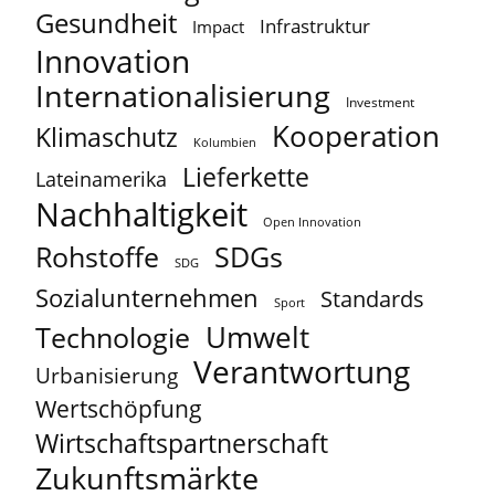
Gesundheit
Infrastruktur
Impact
Innovation
Internationalisierung
Investment
Kooperation
Klimaschutz
Kolumbien
Lieferkette
Lateinamerika
Nachhaltigkeit
Open Innovation
Rohstoffe
SDGs
SDG
Sozialunternehmen
Standards
Sport
Umwelt
Technologie
Verantwortung
Urbanisierung
Wertschöpfung
Wirtschaftspartnerschaft
Zukunftsmärkte