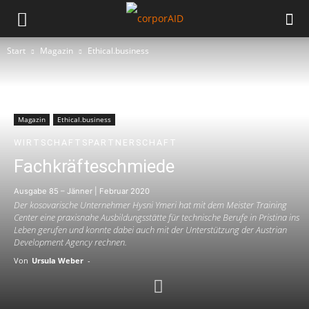
Start
Magazin
Ethical.business
Magazin
Ethical.business
WIRTSCHAFTSPARTNERSCHAFT
Fachkräfteschmiede
Ausgabe 85 – Jänner | Februar 2020
Der kosovarische Unternehmer Hysni Ymeri hat mit dem Meister Training
Center eine praxisnahe Ausbildungsstätte für technische Berufe in Pristina ins
Leben gerufen und konnte dabei auch mit der Unterstützung der Austrian
Development Agency rechnen.
Von
Ursula Weber
-