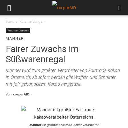
Start
Kurzmeldungen
Kurzmeldungen
MANNER
Fairer Zuwachs im
Süßwarenregal
Manner wird zum größten Verarbeiter von Fairtrade-Kakao
in Österreich: Ab sofort werden alle Waffeln und Schnitten
mit fair gehandeltem Kakao hergestellt.
Von
corporAID
-
Manner
ist größter Fairtrade-Kakaoverarbeiter