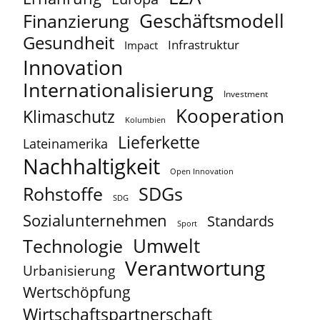
Geschäftsmodell
Finanzierung
Gesundheit
Infrastruktur
Impact
Innovation
Internationalisierung
Investment
Kooperation
Klimaschutz
Kolumbien
Lieferkette
Lateinamerika
Nachhaltigkeit
Open Innovation
Rohstoffe
SDGs
SDG
Sozialunternehmen
Standards
Sport
Umwelt
Technologie
Verantwortung
Urbanisierung
Wertschöpfung
Wirtschaftspartnerschaft