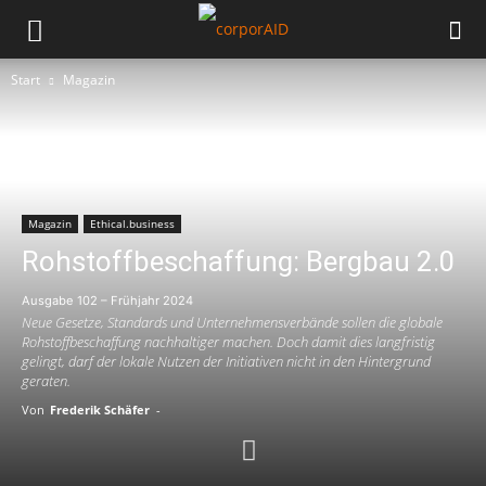
Start
Magazin
Magazin
Ethical.business
Rohstoffbeschaffung: Bergbau 2.0
Ausgabe 102 – Frühjahr 2024
Neue Gesetze, Standards und Unternehmensverbände sollen die globale
Rohstoffbeschaffung nachhaltiger machen. Doch damit dies langfristig
gelingt, darf der lokale Nutzen der Initiativen nicht in den Hintergrund
geraten.
Von
Frederik Schäfer
-