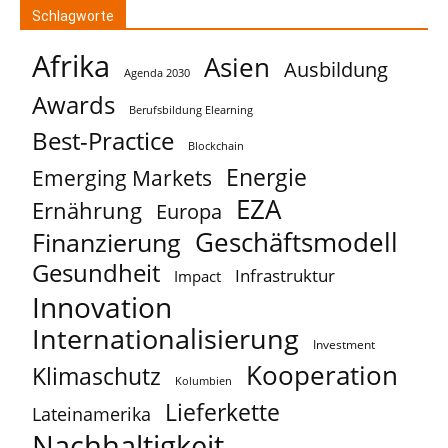
Schlagworte
Afrika
Asien
Ausbildung
Agenda 2030
Awards
Berufsbildung Elearning
Best-Practice
Blockchain
Energie
Emerging Markets
EZA
Ernährung
Europa
Geschäftsmodell
Finanzierung
Gesundheit
Infrastruktur
Impact
Innovation
Internationalisierung
Investment
Kooperation
Klimaschutz
Kolumbien
Lieferkette
Lateinamerika
Nachhaltigkeit