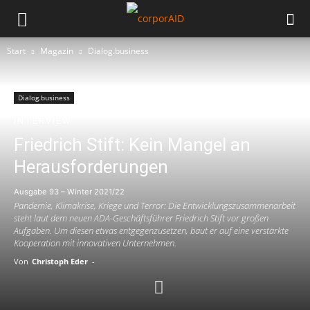
Start
Magazin
Dialog.business
Dialog.business
INTERVIEW
Friedrich Stift: Kein Mangel an
Herausforderungen
Ausgabe 93 – Winter 2021/22
Pandemie, Klimakrise, Kriege und Terror: Die Entwicklungszusammenarbeit
steht laut dem neuen ADA-Geschäftsführer Friedrich Stift vor großen
Aufgaben. Um diesen etwas entgegenzusetzen, baut er auf eine verstärkte
Kooperation mit innovativen Unternehmen.
Von
Christoph Eder
-