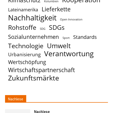
Klimaschutz
Kolumbien
Lieferkette
Lateinamerika
Nachhaltigkeit
Open Innovation
Rohstoffe
SDGs
SDG
Sozialunternehmen
Standards
Sport
Umwelt
Technologie
Verantwortung
Urbanisierung
Wertschöpfung
Wirtschaftspartnerschaft
Zukunftsmärkte
Nachlese
Nachlese