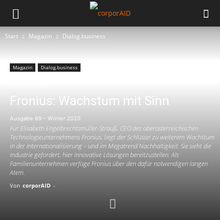
Start
Magazin
Dialog.business
Magazin
Dialog.business
INTERVIEW
Fronius: Wachstum mit Sinn
Ausgabe 89 – Winter 2020
Für Elisabeth Engelbrechtsmüller-Strauß, CEO des oberösterreichischen
Technologieunternehmens Fronius, liegt der Schlüssel zu weiterem Wachstum
in der Internationalisierung – und im Megatrend Nachhaltigkeit. Sie sieht die
Industrie gefordert, hier innovative Lösungen bereitzustellen. Als
Familienunternehmen verfüge Fronius über den dafür notwendigen langen
Atem.
Von
corporAID
-