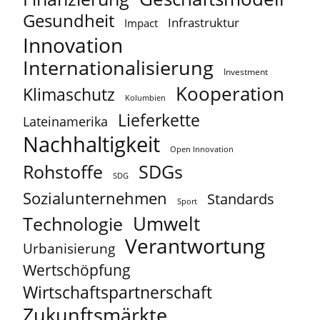
Gesundheit
Infrastruktur
Impact
Innovation
Internationalisierung
Investment
Kooperation
Klimaschutz
Kolumbien
Lieferkette
Lateinamerika
Nachhaltigkeit
Open Innovation
Rohstoffe
SDGs
SDG
Sozialunternehmen
Standards
Sport
Umwelt
Technologie
Verantwortung
Urbanisierung
Wertschöpfung
Wirtschaftspartnerschaft
Zukunftsmärkte