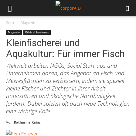
Start
Magazin
Magazin
Ethical.business
Kleinfischerei und
Aquakultur: Für immer Fisch
Weltweit arbeiten NGOs, Social Start-ups und
Unternehmen daran, das Angebot an Fisch und
Meeresfrüchten zu verbessern, indem sie speziell
kleine Fischer und Züchter in ihrer Arbeit
unterstützen und ökologische Nachhaltigkeit
fördern. Dabei spielen oft auch neue Technologien
eine wichtige Rolle.
Von
Katharina Kainz
-