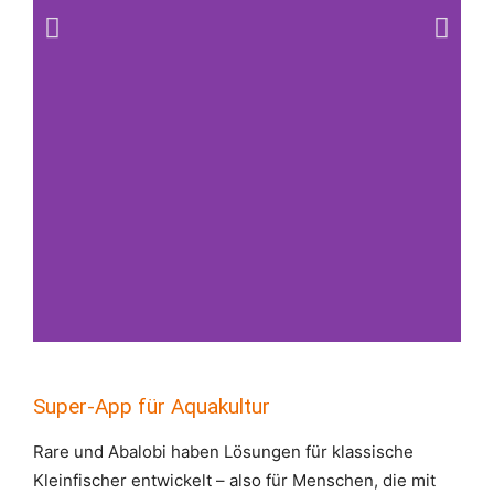
Abalobi
Super-App für Aquakultur
Verkaufs-App für
Rare und Abalobi haben Lösungen für klassische
Kleinfischer
Kleinfischer entwickelt – also für Menschen, die mit