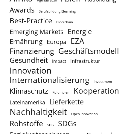
Agenda 2030
Awards
Berufsbildung Elearning
Best-Practice
Blockchain
Energie
Emerging Markets
EZA
Ernährung
Europa
Geschäftsmodell
Finanzierung
Gesundheit
Infrastruktur
Impact
Innovation
Internationalisierung
Investment
Kooperation
Klimaschutz
Kolumbien
Lieferkette
Lateinamerika
Nachhaltigkeit
Open Innovation
Rohstoffe
SDGs
SDG