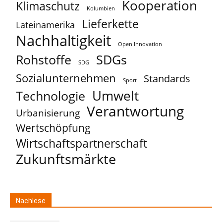
Kooperation
Klimaschutz
Kolumbien
Lieferkette
Lateinamerika
Nachhaltigkeit
Open Innovation
Rohstoffe
SDGs
SDG
Sozialunternehmen
Standards
Sport
Umwelt
Technologie
Verantwortung
Urbanisierung
Wertschöpfung
Wirtschaftspartnerschaft
Zukunftsmärkte
Nachlese