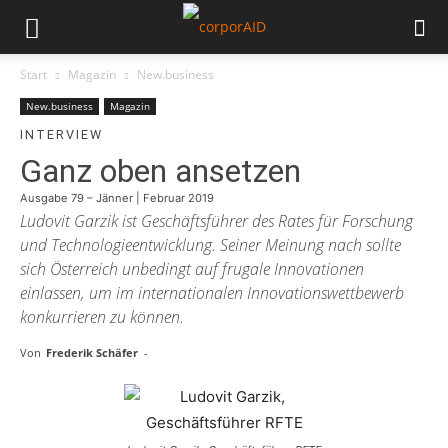
Start
Magazin
New.business
New.business
Magazin
INTERVIEW
Ganz oben ansetzen
Ausgabe 79 – Jänner | Februar 2019
Ludovit Garzik ist Geschäftsführer des Rates für Forschung
und Technologieentwicklung. Seiner Meinung nach sollte
sich Österreich unbedingt auf frugale Innovationen
einlassen, um im internationalen Innovationswettbewerb
konkurrieren zu können.
Von
Frederik Schäfer
-