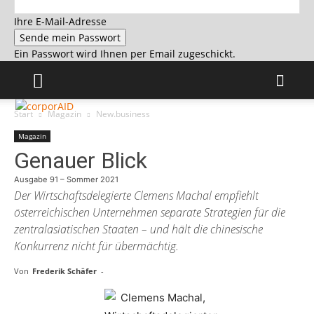
Ihre E-Mail-Adresse
Ein Passwort wird Ihnen per Email zugeschickt.
Start
Magazin
New.business
Magazin
Genauer Blick
Ausgabe 91 – Sommer 2021
Der Wirtschaftsdelegierte Clemens Machal empfiehlt
österreichischen Unternehmen separate Strategien für die
zentralasiatischen Staaten – und hält die chinesische
Konkurrenz nicht für übermächtig.
Von
Frederik Schäfer
-