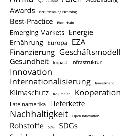
Agenda 2030
Awards
Berufsbildung Elearning
Best-Practice
Blockchain
Energie
Emerging Markets
EZA
Ernährung
Europa
Geschäftsmodell
Finanzierung
Gesundheit
Infrastruktur
Impact
Innovation
Internationalisierung
Investment
Kooperation
Klimaschutz
Kolumbien
Lieferkette
Lateinamerika
Nachhaltigkeit
Open Innovation
Rohstoffe
SDGs
SDG