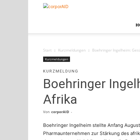
corporAID
H
Start
Kurzmeldungen
Boehringer Ingelheim: Ges
Kurzmeldungen
KURZMELDUNG
Boehringer Inge
Afrika
Von
corporAID
-
Boehringer Ingelheim stellte Anfang August d
Pharmaunternehmen zur Stärkung des afri