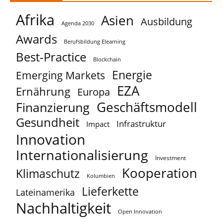
Afrika
Asien
Ausbildung
Agenda 2030
Awards
Berufsbildung Elearning
Best-Practice
Blockchain
Energie
Emerging Markets
EZA
Ernährung
Europa
Geschäftsmodell
Finanzierung
Gesundheit
Infrastruktur
Impact
Innovation
Internationalisierung
Investment
Kooperation
Klimaschutz
Kolumbien
Lieferkette
Lateinamerika
Nachhaltigkeit
Open Innovation