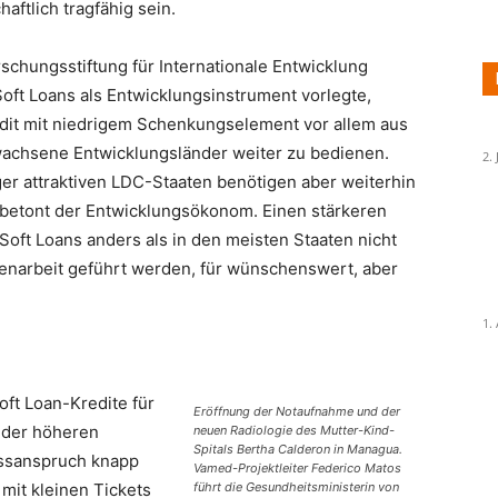
aftlich tragfähig sein.
schungsstiftung für Internationale Entwicklung
oft Loans als Entwicklungsinstrument vorlegte,
it mit niedrigem Schenkungs­element vor allem aus
chsene Entwicklungsländer weiter zu bedienen.
2. 
r attraktiven LDC-Staaten benötigen aber weiterhin
 betont der Entwicklungsökonom. Einen stärkeren
Soft Loans anders als in den meisten Staaten nicht
narbeit geführt werden, für wünschenswert, aber
1.
Soft Loan-Kredite für
Eröffnung der Notaufnahme und der
 der höheren
neuen Radiologie des Mutter-Kind-
Spitals Bertha Calderon in Managua.
ssanspruch knapp
Vamed-Projektleiter Federico Matos
 mit kleinen Tickets
führt die Gesundheitsministerin von