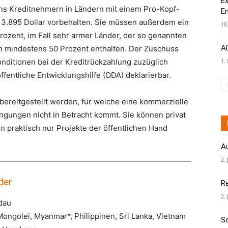
Ex
s Kreditnehmern in Ländern mit einem Pro-Kopf-
E
 3.895 Dollar vorbehalten. Sie müssen außerdem ein
18
zent, im Fall sehr armer Länder, der so genannten
AD
n mindestens 50 Prozent enthalten. Der Zuschuss
onditionen bei der Kreditrückzahlung zuzüglich
1.
ffentliche Entwicklungshilfe (ODA) deklarierbar.
bereitgestellt werden, für welche eine kommerzielle
ngungen nicht in Betracht kommt. Sie können privat
en praktisch nur Projekte der öffentlichen Hand
A
2. 
der
R
2. 
dau
Mongolei, Myanmar*, Philippinen, Sri Lanka, Vietnam
S