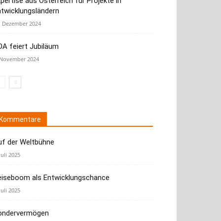
pertise aus Österreich für Projekte in
ntwicklungsländern
. Dezember 2024
A feiert Jubiläum
 November 2024
Kommentare
uf der Weltbühne
Juli 2025
eiseboom als Entwicklungschance
Juli 2025
ondervermögen