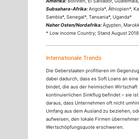
Amerika:
Bolivien, El Salvador, Guatemala
Subsahara-Afrika:
Angola*, Äthiopien*, K
Sambia*, Senegal*, Tansania*, Uganda*
Naher Osten/Nordafrika:
Ägypten, Marokk
* Low income Country; Stand August 2018
Internationale Trends
Die Geberstaaten profitieren im Gegenzug 
dabei dadurch, dass es Soft Loans an ein
bindet, die aus der heimischen Wirtschaf
kontinuierlichen Sinkflug befindet – sie is
daraus, dass Unternehmen oft nicht umh
Umfang aus dem Ausland zu beziehen, ode
aufweisen, den lokale Firmen übernehmen 
Wertschöpfungsquote erschweren.