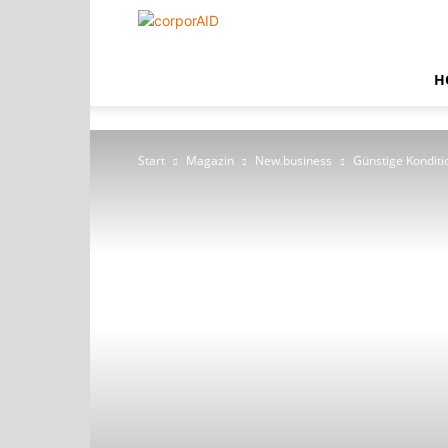
corporAID
H
Start
Magazin
New.business
Günstige Kondit