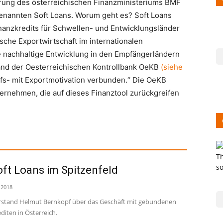
rung des österreichischen Finanzministeriums BMF
 genannten Soft Loans. Worum geht es? Soft Loans
nanzkredits für Schwellen- und Entwicklungsländer
sche Exportwirtschaft im internationalen
e nachhaltige Entwicklung in den Empfängerländern
and der Oester­reichi­schen Kontrollbank OeKB
(
siehe
Hilfs- mit Exportmotivation verbunden.“ Die OeKB
nternehmen, die auf dieses Finanztool zurückgreifen
oft Loans im Spitzenfeld
 2018
stand Helmut Bernkopf über das Geschäft mit gebundenen
diten in Österreich.