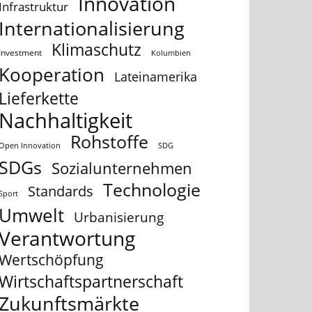
Innovation
Infrastruktur
Internationalisierung
Klimaschutz
Investment
Kolumbien
Kooperation
Lateinamerika
Lieferkette
Nachhaltigkeit
Rohstoffe
Open Innovation
SDG
SDGs
Sozialunternehmen
Technologie
Standards
Sport
Umwelt
Urbanisierung
Verantwortung
Wertschöpfung
Wirtschaftspartnerschaft
Zukunftsmärkte