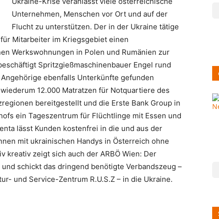
Ukraine-Krise veranlasst viele österreichische
Unternehmen, Menschen vor Ort und auf der
Flucht zu unterstützen. Der in der Ukraine tätige
ür Mitarbeiter im Kriegsgebiet einen
 ihnen Werkswohnungen in Polen und Rumänien zur
beschäftigt Spritzgießmaschinenbauer Engel rund
en Angehörige ebenfalls Unterkünfte gefunden
t wiederum 12.000 Matratzen für Notquartiere des
regionen bereitgestellt und die Erste Bank Group in
ofs ein Tageszentrum für Flüchtlinge mit Essen und
nta lässt Kunden kostenfrei in die und aus der
önnen mit ukrainischen Handys in Österreich ohne
 kreativ zeigt sich auch der ARBÖ Wien: Der
 und schickt das dringend benötigte Verbandszeug –
ur- und Service-Zentrum R.U.S.Z – in die Ukraine.