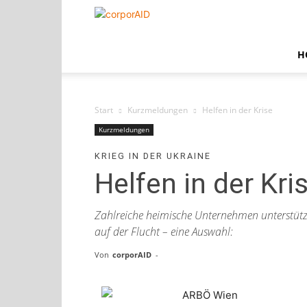
corporAID
H
Start
Kurzmeldungen
Helfen in der Krise
Kurzmeldungen
KRIEG IN DER UKRAINE
Helfen in der Kri
Zahlreiche heimische Unternehmen unterstütz
auf der Flucht – eine Auswahl:
Von
corporAID
-