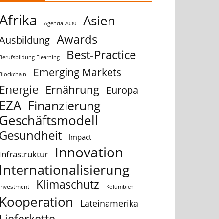
Afrika
Asien
Agenda 2030
Awards
Ausbildung
Best-Practice
Berufsbildung Elearning
Emerging Markets
Blockchain
Energie
Ernährung
Europa
EZA
Finanzierung
Geschäftsmodell
Gesundheit
Impact
Innovation
Infrastruktur
Internationalisierung
Klimaschutz
Investment
Kolumbien
Kooperation
Lateinamerika
Lieferkette