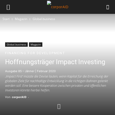
Start
Magazin
Global.business
Global.business
Magazin
FINANCING FOR DEVELOPMENT
Hoffnungsträger Impact Investing
Ausgabe 85 – Jänner | Februar 2020
‚Impact First‘ müsste die Devise lauten, wenn Kapital für die Erreichung der
globalen Ziele für nachhaltige Entwicklung in die richtigen Bahnen gelenkt
werden soll. Eine bessere Kooperation zwischen privaten und öffentlichen
Investoren könnte hierbei helfen.
Von
corporAID
-