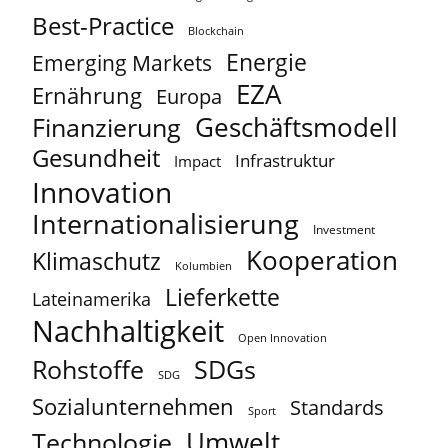
Best-Practice
Blockchain
Energie
Emerging Markets
EZA
Ernährung
Europa
Geschäftsmodell
Finanzierung
Gesundheit
Infrastruktur
Impact
Innovation
Internationalisierung
Investment
Kooperation
Klimaschutz
Kolumbien
Lieferkette
Lateinamerika
Nachhaltigkeit
Open Innovation
Rohstoffe
SDGs
SDG
Sozialunternehmen
Standards
Sport
Umwelt
Technologie