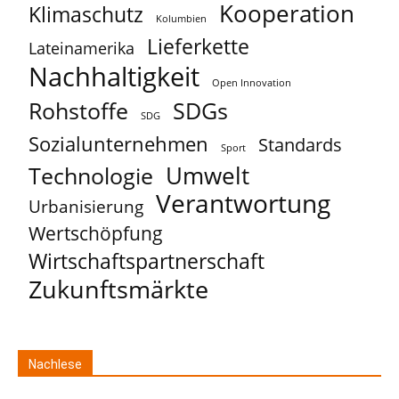
Kooperation
Klimaschutz
Kolumbien
Lieferkette
Lateinamerika
Nachhaltigkeit
Open Innovation
Rohstoffe
SDGs
SDG
Sozialunternehmen
Standards
Sport
Umwelt
Technologie
Verantwortung
Urbanisierung
Wertschöpfung
Wirtschaftspartnerschaft
Zukunftsmärkte
Nachlese