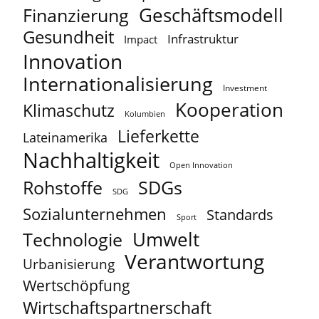
Geschäftsmodell
Finanzierung
Gesundheit
Infrastruktur
Impact
Innovation
Internationalisierung
Investment
Kooperation
Klimaschutz
Kolumbien
Lieferkette
Lateinamerika
Nachhaltigkeit
Open Innovation
Rohstoffe
SDGs
SDG
Sozialunternehmen
Standards
Sport
Umwelt
Technologie
Verantwortung
Urbanisierung
Wertschöpfung
Wirtschaftspartnerschaft