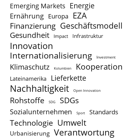
Energie
Emerging Markets
EZA
Ernährung
Europa
Geschäftsmodell
Finanzierung
Gesundheit
Infrastruktur
Impact
Innovation
Internationalisierung
Investment
Kooperation
Klimaschutz
Kolumbien
Lieferkette
Lateinamerika
Nachhaltigkeit
Open Innovation
Rohstoffe
SDGs
SDG
Sozialunternehmen
Standards
Sport
Umwelt
Technologie
Verantwortung
Urbanisierung