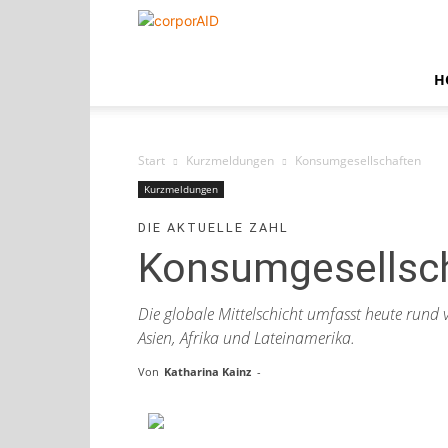
corporAID
H
Start
Kurzmeldungen
Konsumgesellschaften
Kurzmeldungen
DIE AKTUELLE ZAHL
Konsumgesellsc
Die globale Mittelschicht umfasst heute rund 
Asien, Afrika und Lateinamerika.
Von
Katharina Kainz
-