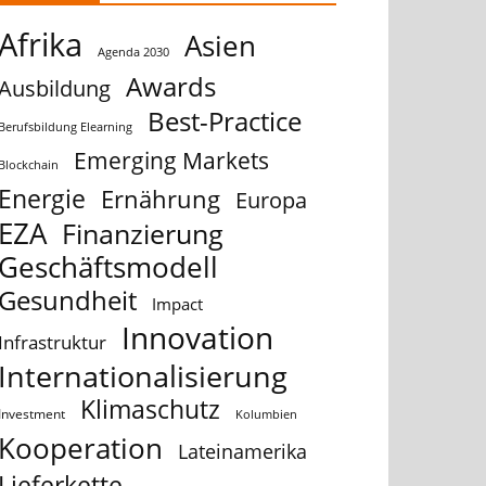
Afrika
Asien
Agenda 2030
Awards
Ausbildung
Best-Practice
Berufsbildung Elearning
Emerging Markets
Blockchain
Energie
Ernährung
Europa
EZA
Finanzierung
Geschäftsmodell
Gesundheit
Impact
Innovation
Infrastruktur
Internationalisierung
Klimaschutz
Investment
Kolumbien
Kooperation
Lateinamerika
Lieferkette