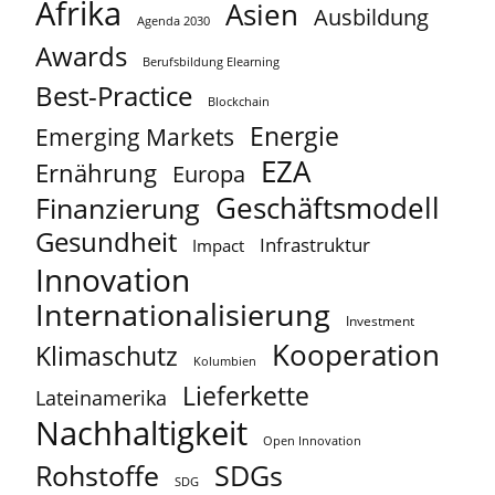
Afrika
Asien
Ausbildung
Agenda 2030
Awards
Berufsbildung Elearning
Best-Practice
Blockchain
Energie
Emerging Markets
EZA
Ernährung
Europa
Geschäftsmodell
Finanzierung
Gesundheit
Infrastruktur
Impact
Innovation
Internationalisierung
Investment
Kooperation
Klimaschutz
Kolumbien
Lieferkette
Lateinamerika
Nachhaltigkeit
Open Innovation
Rohstoffe
SDGs
SDG