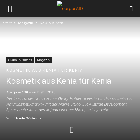
Start
Magazin
New.business
Global.business
Magazin
KOSMETIK AUS KENIA FÜR KENIA
Kosmetik aus Kenia für Kenia
Ausgabe 106 – Frühjahr 2025
Der Innsbrucker Unternehmer Georg Hofherr investiert in den kenianischen
Naturkosmetikmarkt – mit der Marke O’Bao. Die Austrian Development
Agency unterstützt den Aufbau einer nachhaltigen Lieferkette.
Von
Ursula Weber
-