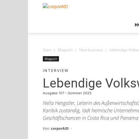
corporAID
H
Start
Magazin
New.business
Lebendige Volksw
Magazin
INTERVIEW
Lebendige Volks
Ausgabe 107 – Sommer 2025
Nella Hengstler, Leiterin des Außenwirtschaft
Karibik zuständig, lädt heimische Unterneh
Geschäftschancen in Costa Rica und Panama 
Von
corporAID
-