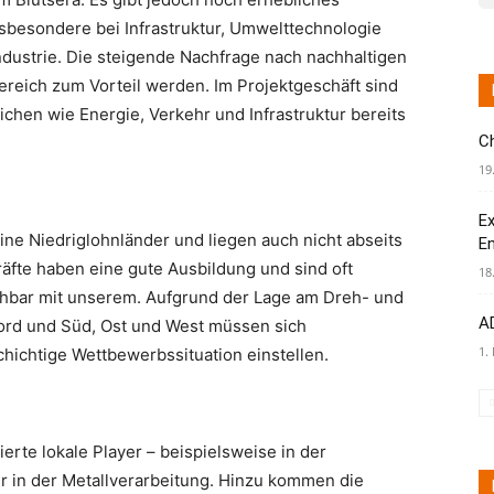
sbesondere bei Infrastruktur, Umwelttechnologie
Industrie. Die steigende Nachfrage nach nachhaltigen
reich zum Vorteil werden. Im Projektgeschäft sind
hen wie Energie, Verkehr und Infrastruktur bereits
C
19
Ex
ne Niedriglohnländer und liegen auch nicht abseits
E
äfte haben eine gute Ausbildung und sind oft
18
chbar mit unserem. Aufgrund der Lage am Dreh- und
AD
rd und Süd, Ost und West müssen sich
1.
hichtige Wettbewerbssituation einstellen.
ierte lokale Player – beispielsweise in der
r in der Metallverarbeitung. Hinzu kommen die