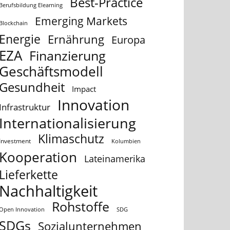
Best-Practice
Berufsbildung Elearning
Emerging Markets
Blockchain
Energie
Ernährung
Europa
EZA
Finanzierung
Geschäftsmodell
Gesundheit
Impact
Innovation
Infrastruktur
Internationalisierung
Klimaschutz
Investment
Kolumbien
Kooperation
Lateinamerika
Lieferkette
Nachhaltigkeit
Rohstoffe
Open Innovation
SDG
SDGs
Sozialunternehmen