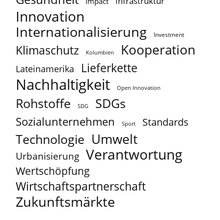
Infrastruktur
Impact
Innovation
Internationalisierung
Investment
Kooperation
Klimaschutz
Kolumbien
Lieferkette
Lateinamerika
Nachhaltigkeit
Open Innovation
Rohstoffe
SDGs
SDG
Sozialunternehmen
Standards
Sport
Umwelt
Technologie
Verantwortung
Urbanisierung
Wertschöpfung
Wirtschaftspartnerschaft
Zukunftsmärkte