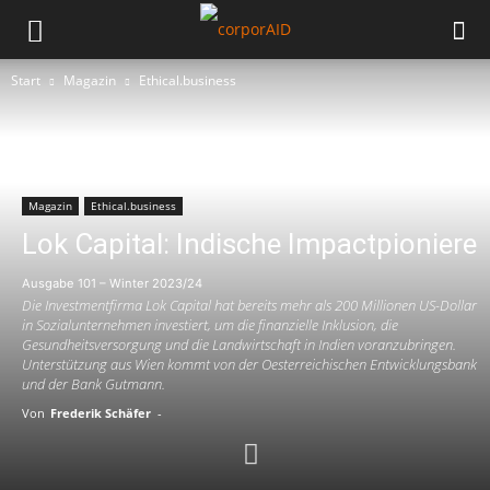
Start
Magazin
Ethical.business
Magazin
Ethical.business
Lok Capital: Indische Impactpioniere
Ausgabe 101 – Winter 2023/24
Die Investmentfirma Lok Capital hat bereits mehr als 200 Millionen US-Dollar
in Sozialunternehmen investiert, um die finanzielle Inklusion, die
Gesundheitsversorgung und die Landwirtschaft in Indien voranzubringen.
Unterstützung aus Wien kommt von der Oesterreichischen Entwicklungsbank
und der Bank Gutmann.
Von
Frederik Schäfer
-