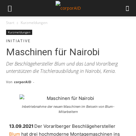
Start
Kurzmeldungen
Kurzmeldungen
INITIATIVE
Maschinen für Nairobi
Der Beschlägehersteller Blum und das Land Vorarlberg
unterstützen die Tischlerausbildung in Nairobi, Kenia.
Von
corporAID
-
Inbetriebnahme der neuen Maschinen im Beisein von Blum-
Mitarbeitern
13.09.2021
Der Vorarlberger Beschlägehersteller
Blum
hat drei hochmoderne Montagemaschinen ins