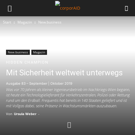
Start
Magazin
New.business
New.business
Magazin
HIDDEN CHAMPION
Mit Sicherheit weltweit unterwegs
Ausgabe 83 – September | Oktober 2019
Was vor 70 Jahren als kleiner Ingenieursbetrieb im Nachkriegs-Wien begann,
ist heute ein Technologielieferant für Verkehrszentralen, Polizei oder Rettung
rund um den Erdball. Frequentis hat bereits in 140 Staaten geliefert und ist
mit Vollgas dabei, seine Präsenz in Wachstumsmärkten auszubauen.
Von
Ursula Weber
-