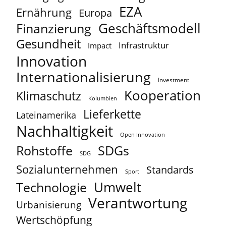
EZA
Ernährung
Europa
Geschäftsmodell
Finanzierung
Gesundheit
Infrastruktur
Impact
Innovation
Internationalisierung
Investment
Kooperation
Klimaschutz
Kolumbien
Lieferkette
Lateinamerika
Nachhaltigkeit
Open Innovation
Rohstoffe
SDGs
SDG
Sozialunternehmen
Standards
Sport
Umwelt
Technologie
Verantwortung
Urbanisierung
Wertschöpfung