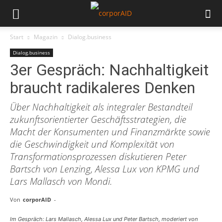
Start
Magazin
Dialog.business
Dialog.business
3er Gespräch: Nachhaltigkeit
braucht radikaleres Denken
Über Nachhaltigkeit als integraler Bestandteil
zukunftsorientierter Geschäftsstrategien, die
Macht der Konsumenten und Finanzmärkte sowie
die Geschwindigkeit und Komplexität von
Transformationsprozessen diskutieren Peter
Bartsch von Lenzing, Alessa Lux von KPMG und
Lars Mallasch von Mondi.
Von
corporAID
-
Im Gespräch: Lars Mallasch, Alessa Lux und Peter Bartsch, moderiert von