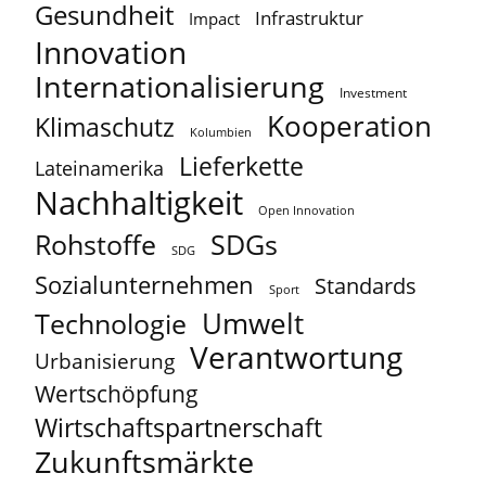
Gesundheit
Infrastruktur
Impact
Innovation
Internationalisierung
Investment
Kooperation
Klimaschutz
Kolumbien
Lieferkette
Lateinamerika
Nachhaltigkeit
Open Innovation
Rohstoffe
SDGs
SDG
Sozialunternehmen
Standards
Sport
Umwelt
Technologie
Verantwortung
Urbanisierung
Wertschöpfung
Wirtschaftspartnerschaft
Zukunftsmärkte