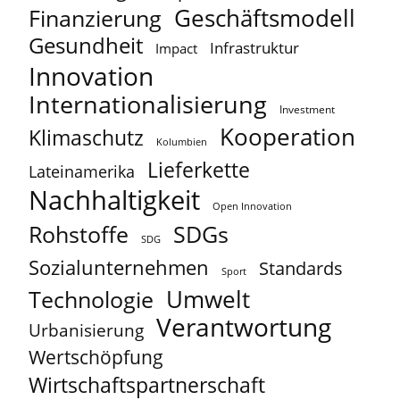
Geschäftsmodell
Finanzierung
Gesundheit
Infrastruktur
Impact
Innovation
Internationalisierung
Investment
Kooperation
Klimaschutz
Kolumbien
Lieferkette
Lateinamerika
Nachhaltigkeit
Open Innovation
Rohstoffe
SDGs
SDG
Sozialunternehmen
Standards
Sport
Umwelt
Technologie
Verantwortung
Urbanisierung
Wertschöpfung
Wirtschaftspartnerschaft