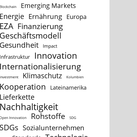
Emerging Markets
Blockchain
Energie
Ernährung
Europa
EZA
Finanzierung
Geschäftsmodell
Gesundheit
Impact
Innovation
Infrastruktur
Internationalisierung
Klimaschutz
Investment
Kolumbien
Kooperation
Lateinamerika
Lieferkette
Nachhaltigkeit
Rohstoffe
Open Innovation
SDG
SDGs
Sozialunternehmen