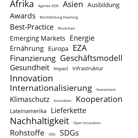
Afrika
Asien
Ausbildung
Agenda 2030
Awards
Berufsbildung Elearning
Best-Practice
Blockchain
Energie
Emerging Markets
EZA
Ernährung
Europa
Geschäftsmodell
Finanzierung
Gesundheit
Infrastruktur
Impact
Innovation
Internationalisierung
Investment
Kooperation
Klimaschutz
Kolumbien
Lieferkette
Lateinamerika
Nachhaltigkeit
Open Innovation
Rohstoffe
SDGs
SDG