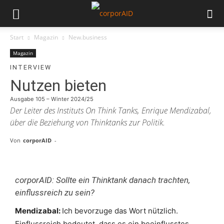
Start
Magazin
New.business
Magazin
INTERVIEW
Nutzen bieten
Ausgabe 105 – Winter 2024/25
Der Leiter des Instituts On Think Tanks, Enrique Mendizabal,
über die Beziehung von Thinktanks zur Politik.
Von
corporAID
-
corporAID: Sollte ein Thinktank danach trachten,
einflussreich zu sein?
Mendizabal:
Ich bevorzuge das Wort nützlich.
Einflussreich bedeutet, dass es ein beeinflusstes