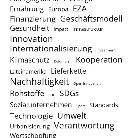
EZA
Ernährung
Europa
Geschäftsmodell
Finanzierung
Gesundheit
Infrastruktur
Impact
Innovation
Internationalisierung
Investment
Kooperation
Klimaschutz
Kolumbien
Lieferkette
Lateinamerika
Nachhaltigkeit
Open Innovation
Rohstoffe
SDGs
SDG
Sozialunternehmen
Standards
Sport
Umwelt
Technologie
Verantwortung
Urbanisierung
Wertschöpfung