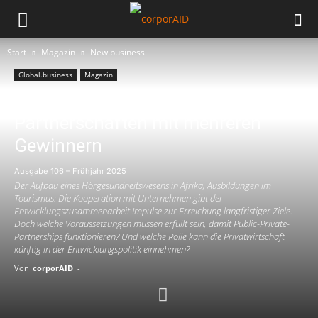
Start
Magazin
New.business
Global.business
Magazin
PARTNERSCHAFTEN MIT MEHREREN GEWINNERN
Partnerschaften mit mehreren
Gewinnern
Ausgabe 106 – Frühjahr 2025
Der Aufbau eines Hörgesundheitswesens in Afrika, Ausbildungen im
Tourismus: Die Kooperation mit Unternehmen gibt der
Entwicklungszusammenarbeit Impulse zur Erreichung langfristiger Ziele.
Doch welche Voraussetzungen müssen erfüllt sein, damit Public-Private-
Partnerships funktionieren? Und welche Rolle kann die Privatwirtschaft
künftig in der Entwicklungspolitik einnehmen?
Von
corporAID
-