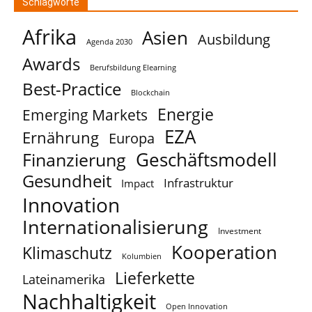
Schlagworte
Afrika
Asien
Ausbildung
Agenda 2030
Awards
Berufsbildung Elearning
Best-Practice
Blockchain
Energie
Emerging Markets
EZA
Ernährung
Europa
Geschäftsmodell
Finanzierung
Gesundheit
Infrastruktur
Impact
Innovation
Internationalisierung
Investment
Kooperation
Klimaschutz
Kolumbien
Lieferkette
Lateinamerika
Nachhaltigkeit
Open Innovation