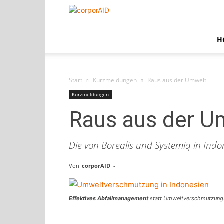
corporAID
H
Start
Kurzmeldungen
Raus aus der Umwelt
Kurzmeldungen
Raus aus der U
Die von Borealis und Systemiq in Indon
Von
corporAID
-
Effektives Abfallmanagement
statt Umweltverschmutzung: 