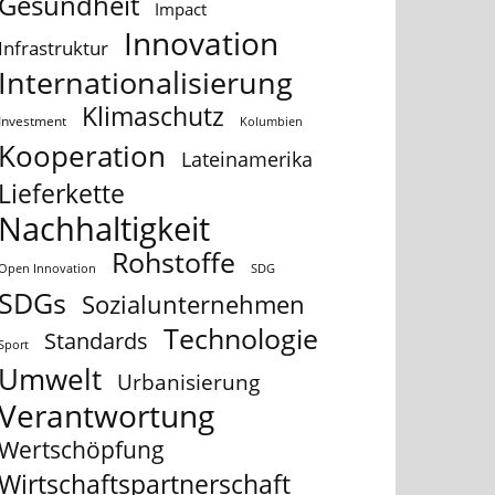
Gesundheit
Impact
Innovation
Infrastruktur
Internationalisierung
Klimaschutz
Investment
Kolumbien
Kooperation
Lateinamerika
Lieferkette
Nachhaltigkeit
Rohstoffe
Open Innovation
SDG
SDGs
Sozialunternehmen
Technologie
Standards
Sport
Umwelt
Urbanisierung
Verantwortung
Wertschöpfung
Wirtschaftspartnerschaft