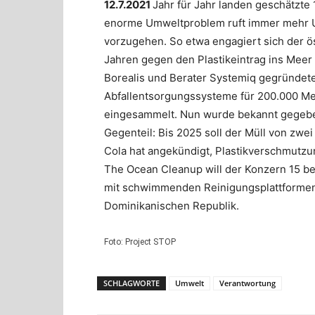
12.7.2021
Jahr für Jahr landen geschätzte 
enorme Umweltproblem ruft immer mehr U
vorzugehen. So etwa engagiert sich der öst
Jahren gegen den Plastikeintrag ins Meer 
Borealis und Berater Systemiq gegründete I
Abfallentsorgungssysteme für 200.000 Me
eingesammelt. Nun wurde bekannt gegeben
Gegenteil: Bis 2025 soll der Müll von zwe
Cola hat angekündigt, Plastikverschmut
The Ocean Cleanup will der Konzern 15 b
mit schwimmenden Reinigungsplattformen 
Dominikanischen Republik.
Foto: Project STOP
SCHLAGWORTE
Umwelt
Verantwortung